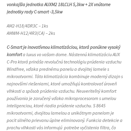
vonkajšia jednotka AUXM2 18LCLH 5,3kw + 2X vnútorne
jednotky rady C-smart -3,5kw
AM2-H18/4DR3C – 1ks
AMWM-H12/4R3(CA) – 2ks
C-Smart je inovatívnou klimatizáciou, ktorá ponúkne vysoký
komfort
a luxus vo vašom dome. Nástennú klimatizáciu AUX
C-Pro ktorá prináša revolučnú technológiu prúdenia vzduchu
Windfree, vďaka prednému panelu a dvojitej lamele s
mikrootvormi. Táto klimatizácia kombinuje moderný dizajn s
najnovšími riešeniami, ktoré umožňujú kontrolovať úroveň
vlhkosti a spôsob prúdenia vzduchu. Neuveriteľný komfort
používania je zaručený vďaka mikroprocesorom s umelou
inteligenciou, ktoré riadia prúdenie vzduchu. S 8645
mikrootvormi, dvojitou lamelou a unikátnym panelom je
pocit silného prievanu úplne eliminovaný. Funkcia detekcie a
prachu vlhkosti vás informujú potrebe vyčistenia filtra, čo