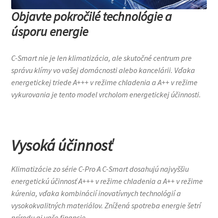
Objavte pokročilé technológie a
úsporu energie
C-Smart nie je len klimatizácia, ale skutočné centrum pre
správu klímy vo vašej domácnosti alebo kancelárii. Vďaka
energetickej triede A+++ v režime chladenia a A++ v režime
vykurovania je tento model vrcholom energetickej účinnosti.
Vysoká účinnosť
Klimatizácie zo série C-Pro A C-Smart dosahujú najvyššiu
energetickú účinnosť A+++ v režime chladenia a A++ v režime
kúrenia, vďaka kombinácií inovatívnych technológií a
vysokokvalitných materiálov. Znížená spotreba energie šetrí
prírodu aj vaše financie.