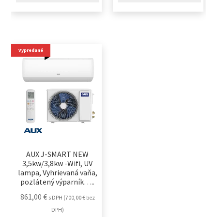
Vypredané
AUX J-SMART NEW
3,5kw/3,8kw -Wifi, UV
lampa, Vyhrievaná vaňa,
pozlátený výparník…..
861,00
€
s DPH (
700,00
€
bez
DPH)