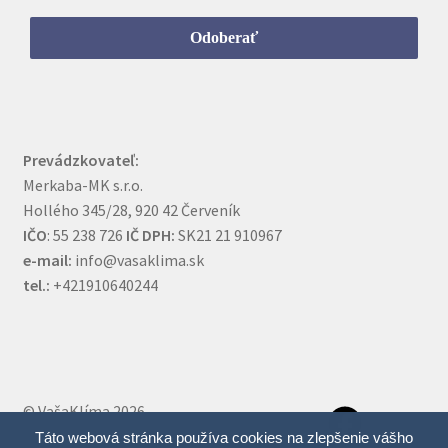
Prevádzkovateľ:
Merkaba-MK s.r.o.
Hollého 345/28, 920 42 Červeník
IČO
: 55 238 726
IČ DPH:
SK21 21 910967
e-mail:
info@vasaklima.sk
tel.:
+421910640244
Fa
© VašaKlíma 2026
Táto webová stránka používa cookies na zlepšenie vášho