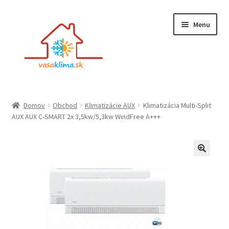
Preskočiť
Preskočiť
Menu
na
na
navigáciu
obsah
Rozbali
Obchod
Domov
Obchod
Klimatizácie AUX
Klimatizácia Multi-Split
podrad
AUX AUX C-SMART 2x 3,5kw/5,3kw WindFree A+++
menu
Montáž Klimatizácie
Servis a údržba
Galéria
Kontaktné informácie