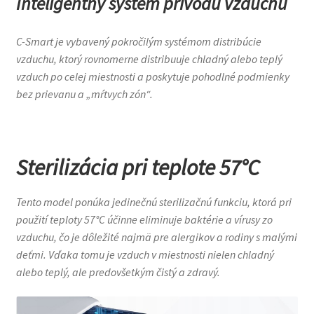
Inteligentný systém prívodu vzduchu
C-Smart je vybavený pokročilým systémom distribúcie
vzduchu, ktorý rovnomerne distribuuje chladný alebo teplý
vzduch po celej miestnosti a poskytuje pohodlné podmienky
bez prievanu a „mŕtvych zón“.
Sterilizácia pri teplote 57°C
Tento model ponúka jedinečnú sterilizačnú funkciu, ktorá pri
použití teploty 57°C účinne eliminuje baktérie a vírusy zo
vzduchu, čo je dôležité najmä pre alergikov a rodiny s malými
deťmi. Vďaka tomu je vzduch v miestnosti nielen chladný
alebo teplý, ale predovšetkým čistý a zdravý.