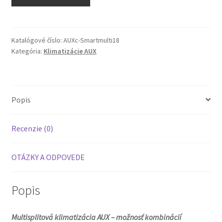
Klimatizácia
Multi-
Split
AUX
Katalógové číslo:
AUXc-Smartmulti18
Kategória:
Klimatizácie AUX
AUX
C-
SMART
2x
Popis
3,5kw/5,3kw
WindFree
A+++
Recenzie (0)
OTÁZKY A ODPOVEDE
Popis
Multisplitová klimatizácia AUX – možnosť kombinácií