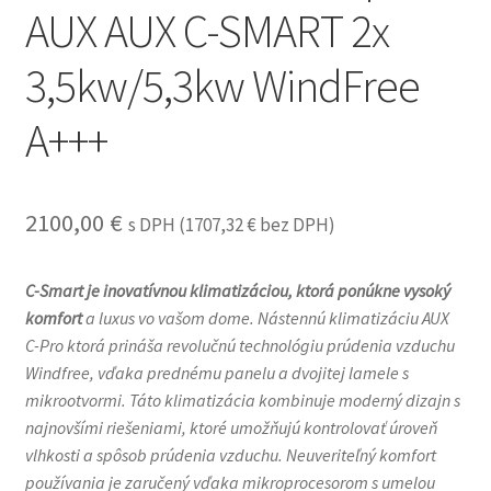
AUX AUX C-SMART 2x
3,5kw/5,3kw WindFree
A+++
2100,00
€
s DPH (
1707,32
€
bez DPH)
C-Smart je inovatívnou klimatizáciou, ktorá ponúkne vysoký
komfort
a luxus vo vašom dome. Nástennú klimatizáciu AUX
C-Pro ktorá prináša revolučnú technológiu prúdenia vzduchu
Windfree, vďaka prednému panelu a dvojitej lamele s
mikrootvormi. Táto klimatizácia kombinuje moderný dizajn s
najnovšími riešeniami, ktoré umožňujú kontrolovať úroveň
vlhkosti a spôsob prúdenia vzduchu. Neuveriteľný komfort
používania je zaručený vďaka mikroprocesorom s umelou