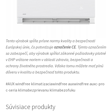
Tento výrobok spĺňa prísne normy kvality a bezpečnosti
Európskej únie, čo potvrdzuje
označenie CE
. Týmto označením
sa zabezpečí, aby výrobok spĺňal zákonné požiadavky platné
v EHP vrátane noriem v oblasti zdravia, bezpečnosti a
ochrany životného prostredia. Vďaka tomu môžete mať plnú
dôveru v kvalitu a bezpečnosť tohto produktu.
#AUX windfree klimatizaciawindfree auxwindfree auxc-pro
c-seria klimabezprievanu klimabezofuku
Súvisiace produkty