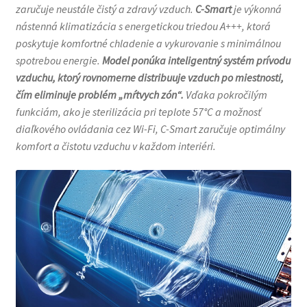
zaručuje neustále čistý a zdravý vzduch.
C-Smart
je výkonná
nástenná klimatizácia s energetickou triedou A+++, ktorá
poskytuje komfortné chladenie a vykurovanie s minimálnou
spotrebou energie.
Model ponúka inteligentný systém prívodu
vzduchu, ktorý rovnomerne distribuuje vzduch po miestnosti,
čím eliminuje problém „mŕtvych zón“.
Vďaka pokročilým
funkciám, ako je sterilizácia pri teplote 57°C a možnosť
diaľkového ovládania cez Wi-Fi, C-Smart zaručuje optimálny
komfort a čistotu vzduchu v každom interiéri.