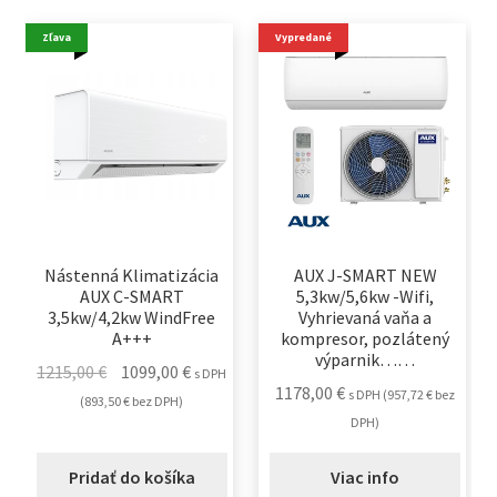
Zľava
Vypredané
Nástenná Klimatizácia
AUX J-SMART NEW
AUX C-SMART
5,3kw/5,6kw -Wifi,
3,5kw/4,2kw WindFree
Vyhrievaná vaňa a
A+++
kompresor, pozlátený
výparnik……
Pôvodná
Aktuálna
1215,00
€
1099,00
€
s DPH
1178,00
€
s DPH (
957,72
€
bez
cena
cena
(
893,50
€
bez DPH)
DPH)
bola:
je:
1215,00 €.
1099,00 €.
Pridať do košíka
Viac info