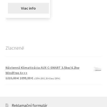
Viac info
Zlacnené
Nástenná Klimatizácia AUX C-SMART 3,5kw/4,2kw
WindFree A+++
Pôvodná
Aktuálna
1215,00
€
1099,00
€
s DPH (
893,50
€
bez DPH)
cena
cena
bola:
je:
1215,00 €.
1099,00 €.
Reklamačný formulár