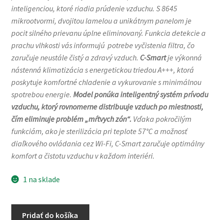
inteligenciou, ktoré riadia prúdenie vzduchu. S 8645
mikrootvormi, dvojitou lamelou a unikátnym panelom je
pocit silného prievanu úplne eliminovaný. Funkcia detekcie a
prachu vlhkosti vás informujú potrebe vyčistenia filtra, čo
zaručuje neustále čistý a zdravý vzduch.
C-Smart
je výkonná
nástenná klimatizácia s energetickou triedou A+++, ktorá
poskytuje komfortné chladenie a vykurovanie s minimálnou
spotrebou energie.
Model ponúka inteligentný systém prívodu
vzduchu, ktorý rovnomerne distribuuje vzduch po miestnosti,
čím eliminuje problém „mŕtvych zón“.
Vďaka pokročilým
funkciám, ako je sterilizácia pri teplote 57°C a možnosť
diaľkového ovládania cez Wi-Fi, C-Smart zaručuje optimálny
komfort a čistotu vzduchu v každom interiéri.
1 na sklade
množstvo
Pridať do košíka