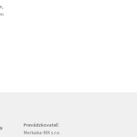
e,
ím
,
Prevádzkovateľ:
o
Merkaba-MK s.r.o.