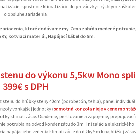
matizácie, spustenie klimatizácie do prevádzky s rýchlym zaškol
o obsluhe zariadenia.
 zariadenia, ktoré dodávame my.
Cena zahŕňa medené potrubie
KY, kotviaci materiál, Napájací kábel do 5m.
 stenu do výkonu 5,5kw Mono spli
399€
s DPH
ez stenu do hrúbky steny 40cm (porobetón, tehla), panel individuá
zoly vonkajšej jednotky (
samotná konzola nieje v cene montáž
notky klimatizácie. Osadenie, pertlovanie a zapojenie, prepojovac
e potrubia na odvod kondenzátu do 3m. Inštalácia elektrického
cia napájacieho vedenia klimatizácie do dĺžky 5m k najbližšej zásu