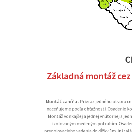
C
Základná
montáž cez
Montáž zahŕňa
: Prieraz jedného otvoru c
naceňujeme podľa obťažnosti. Osadenie kon
Montáž vonkajšej a jednej vnútornej s jed
izolovaným medeným potrubím. Osadeni
prepojovacieho vedenia do dĺžky 3m. inštalá