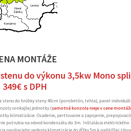
ENA MONTÁŽE
 stenu do výkonu 3,5kw Mono spli
349€
s DPH
ez stenu do hrúbky steny 40cm (porobetón, tehla), panel individuá
zoly vonkajšej jednotky (
samotná konzola nieje v cene montáž
notky klimatizácie. Osadenie, pertlovanie a zapojenie, prepojovac
e potrubia na odvod kondenzátu do 3m. Inštalácia elektrického
cia napájacieho vedenia klimatizácie do dĺžky 5m k najbližšej zásu