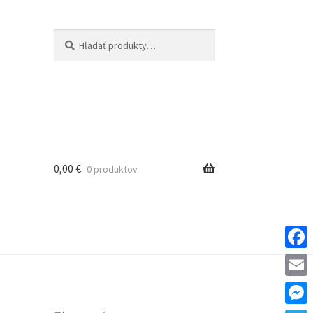
Hľadať:
Vyhľadávanie
0,00
€
0 produktov
F
a
E
c
m