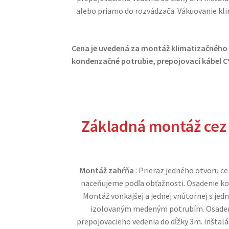
alebo priamo do rozvádzača. Vákuovanie kli
Cena je uvedená za montáž klimatizačného
kondenzačné potrubie, prepojovací kábel CY
Základná
montáž cez
Montáž zahŕňa
: Prieraz jedného otvoru c
naceňujeme podľa obťažnosti. Osadenie kon
Montáž vonkajšej a jednej vnútornej s jed
izolovaným medeným potrubím. Osadeni
prepojovacieho vedenia do dĺžky 3m. inštalá