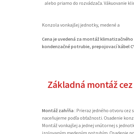
alebo priamo do rozvádzača. Vákuovanie kli
Konzola vonkajšej jednotky, medené a
Cena je uvedená za montáž klimatizačného
kondenzačné potrubie, prepojovací kábel CY
Základná
montáž cez
Montáž zahŕňa
: Prieraz jedného otvoru cez
naceňujeme podľa obťažnosti. Osadenie konzo
Montáž vonkajšej a jednej vnútornej s jednot
izolovaným medeným potrubím. Osadenie pot