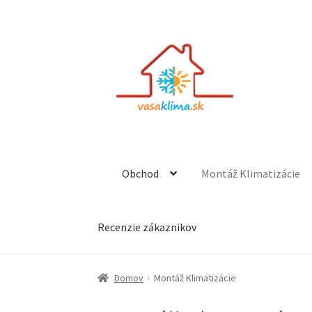
Preskočiť
Preskočiť
na
na
navigáciu
obsah
Obchod
Montáž Klimatizácie
Recenzie zákaznikov
Domov
Montáž Klimatizácie