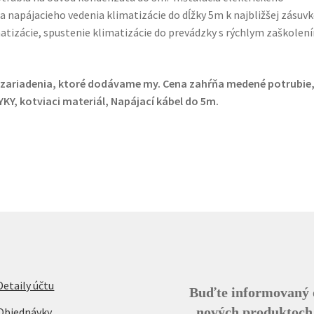
a napájacieho vedenia klimatizácie do dĺžky 5m k najbližšej zásuvk
atizácie, spustenie klimatizácie do prevádzky s rýchlym zaškolen
 zariadenia, ktoré dodávame my.
Cena zahŕňa medené potrubie
KY, kotviaci materiál, Napájací kábel do 5m.
Detaily účtu
Buďte informovaný 
nových produktoch
Objednávky