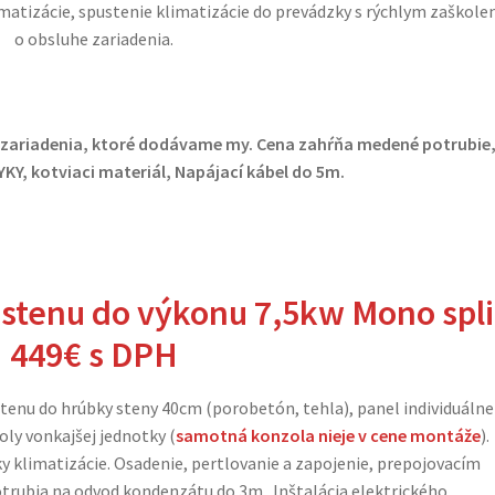
matizácie, spustenie klimatizácie do prevádzky s rýchlym zaškol
o obsluhe zariadenia.
 zariadenia, ktoré dodávame my.
Cena zahŕňa medené potrubie
KY, kotviaci materiál, Napájací kábel do 5m.
 stenu do výkonu 7,5kw Mono spli
449€
s DPH
 stenu do hrúbky steny 40cm (porobetón, tehla), panel individuálne
ly vonkajšej jednotky (
samotná konzola nieje v cene montáže
).
ky klimatizácie. Osadenie, pertlovanie a zapojenie, prepojovacím
rubia na odvod kondenzátu do 3m. Inštalácia elektrického