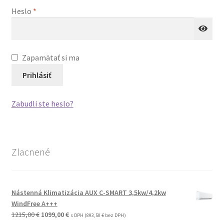
Povinné
Heslo
*
Recenzie zákaznikov
Zapamätať si ma
Prihlásiť
Zabudli ste heslo?
Zlacnené
Nástenná Klimatizácia AUX C-SMART 3,5kw/4,2kw
WindFree A+++
Pôvodná
Aktuálna
1215,00
€
1099,00
€
s DPH (
893,50
€
bez DPH)