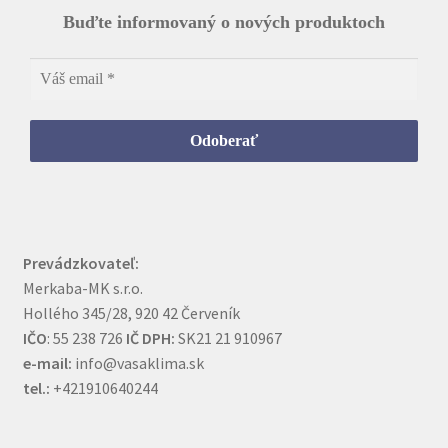
Buďte informovaný o nových produktoch
Prevádzkovateľ:
Merkaba-MK s.r.o.
Hollého 345/28, 920 42 Červeník
IČO
: 55 238 726
IČ DPH:
SK21 21 910967
e-mail:
info@vasaklima.sk
tel.:
+421910640244