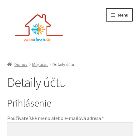
Preskočiť
Preskočiť
Menu
na
na
navigáciu
obsah
Rozbali
Obchod
Domov
Môj účet
Detaily účtu
podrad
Detaily účtu
menu
Montáž Klimatizácie
Servis a údržba
Prihlásenie
Galéria
Povinné
Používateľské meno alebo e-mailová adresa
*
Kontaktné informácie